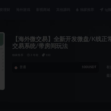
资理财
海外游戏
影视商城
其他源码
独家推荐
tg
【海外微交易】全新开发微盘/K线正
交易系统/带房间玩法
独家推荐
3 年前
100
有
普通
100USDT
最