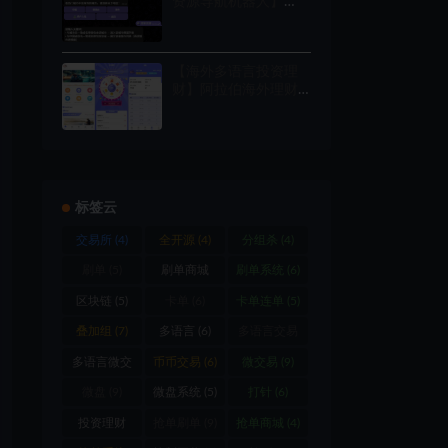
资源导航机器人】
搭建
【Python+PgSQL】高
级 Telegram 资源机器
人源码：支持 USDT
【海外多语言投资理
自动回调、付费频道
财】阿拉伯海外理财
订阅、商户入驻与广
系统/理财投资众筹系
告位系统
统/前端vue
标签云
交易所
(4)
全开源
(4)
分组杀
(4)
刷单
(5)
刷单商城
刷单系统
(6)
(11)
区块链
(5)
卡单
(6)
卡单连单
(5)
叠加组
(7)
多语言
(6)
多语言交易
所
(5)
多语言微交
币币交易
(6)
微交易
(9)
易
(4)
微盘
(9)
微盘系统
(5)
打针
(6)
投资理财
抢单刷单
(9)
抢单商城
(4)