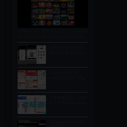
【海外游戏】電子游戲/八国语言46种游
戏/完整风险控制/竞猜下注游戏/老陆海
外搭建部署源码
【海外多语言抢单商
城】最新UI 多语言海
外刷单/抢单系统/订单
自动匹配系统/策略组/
海外源码/tiktok
【海外商城拼团】
uniapp拼团系统/拼团
红包返利系统/拼拼有
礼拉新商城
【海外微交易】全新K
线正常/fastadmin框
架/双语言外汇系统/微
盘系统仿交易
所/USDT支付/伪交易
【Telegram私域运营，
所系统/老陆海外源码