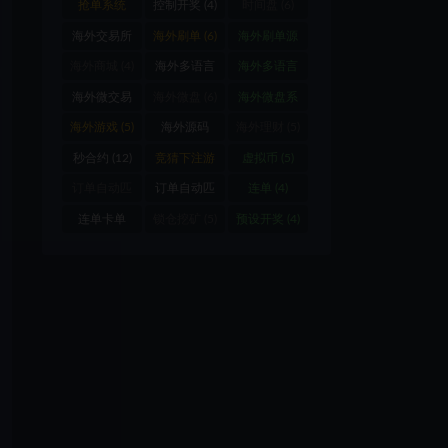
(12)
抢单系统
控制开奖
(4)
时间盘
(6)
(11)
海外交易所
海外刷单
(6)
海外刷单源
(8)
码
(4)
海外商城
(4)
海外多语言
海外多语言
微交易
(8)
抢单商城
(4)
海外微交易
海外微盘
(6)
海外微盘系
(10)
统
(4)
海外游戏
(5)
海外源码
海外理财
(5)
(18)
秒合约
(12)
竞猜下注游
虚拟币
(5)
戏
(5)
订单自动匹
订单自动匹
连单
(4)
配
(11)
配系统
(12)
连单卡单
锁仓挖矿
(5)
预设开奖
(4)
(10)