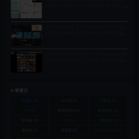
【海外交易所】新UI区块链交易所/时间盘
矿机系统/挖矿合约/币币合约交易/新币认
购/多语言/老陆海外源码
【海外微交易】多语言微交易系统/外汇虚
拟币贵金属微盘源码/新增群控单控/前端
vue
【海外游戏】電子游戲/八国语言46种游戏/
完整风险控制/竞猜下注游戏/老陆海外搭建
部署源码
标签云
交易所
(4)
全开源
(4)
分组杀
(4)
刷单
(5)
刷单商城
(11)
刷单系统
(6)
区块链
(5)
卡单
(6)
卡单连单
(5)
叠加组
(7)
多语言
(6)
多语言交易所
(5)