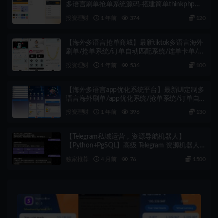
多语言刷单抢单系统源码-搭建简单thinkphp框
架支持u充值
投资理财
1 年前
374
120
【海外多语言抢单商城】最新tiktok多语言海外
刷单/抢单系统/订单自动匹配系统/连单卡单/海
外源码
投资理财
1 年前
536
100
【海外多语言app优化系统平台】最新UI定制多
语言海外刷单/app优化系统/抢单系统/订单自
动匹配系统/连单卡单/海外源码
投资理财
1 年前
396
130
【Telegram私域运营，资源导航机器人】
【Python+PgSQL】高级 Telegram 资源机器人
源码：支持 USDT 自动回调、付费频道订阅、
独家推荐
4 月前
76
1500
商户入驻与广告位系统