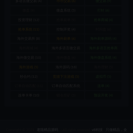
多语言微交易
(4)
币币交易
(6)
微交易
(9)
微盘
(9)
微盘系统
(5)
打针
(6)
投资理财
(12)
抢单刷单
(9)
抢单商城
(4)
抢单系统
(11)
控制开奖
(4)
时间盘
(6)
海外交易所
(8)
海外刷单
(6)
海外刷单源码
(4)
海外商城
(4)
海外多语言微交易
海外多语言抢单商
(8)
城
(4)
海外微交易
(10)
海外微盘
(6)
海外微盘系统
(4)
海外游戏
(5)
海外源码
(18)
海外理财
(5)
秒合约
(12)
竞猜下注游戏
(5)
虚拟币
(5)
订单自动匹配
(11)
订单自动匹配系统
连单
(4)
(12)
连单卡单
(10)
锁仓挖矿
(5)
预设开奖
(4)
Copyright © 2021
老陆精品源码
- All rights reserved
v8科技
只做精品，全