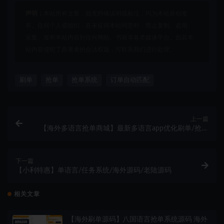
声明：
本站所有文章，如无特殊说明或标注，均为本站原创发
布。任何个人或组织，在未征得本站同意时，禁止复制、盗用、
采集、发布本站内容到任何网站、书籍等各类媒体平台。如若本
站内容侵犯了原著者的合法权益，可联系我们进行处理。
刷单
抢单
抢单系统
订单自动匹配
上一篇
【海外多语言抢单商城】最新多语言app优化刷单/抢单
系统/订单自动匹配系统/连单卡单/海外源码
下一篇
【小利特惠】单语言/任务系统/海外源码/老陆源码
相关文章
【海外刷单源码】八国语言抢单系统源码 海外