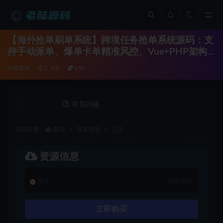
全部
【海外抢单刷单系统】跨境任务抢单系统源码：支
持手动派单、爆单卡单精准风控、Vue+PHP架构
带完整教程
投资理财
2 月前
150
详情介绍
常见问题
当前位置：
首页
投资理财
正文
资源信息
普通
150USDT
立即购买