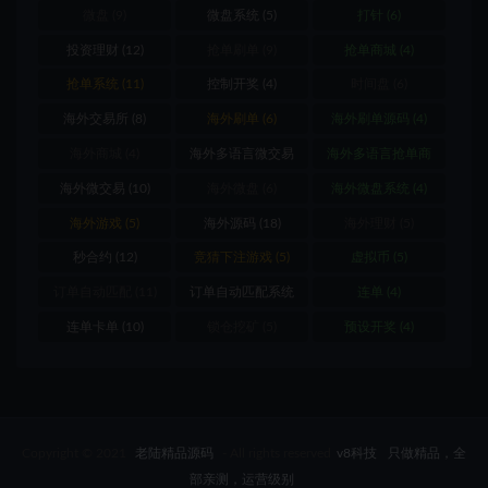
微盘
(9)
微盘系统
(5)
打针
(6)
投资理财
(12)
抢单刷单
(9)
抢单商城
(4)
抢单系统
(11)
控制开奖
(4)
时间盘
(6)
海外交易所
(8)
海外刷单
(6)
海外刷单源码
(4)
海外商城
(4)
海外多语言微交易
海外多语言抢单商
(8)
城
(4)
海外微交易
(10)
海外微盘
(6)
海外微盘系统
(4)
海外游戏
(5)
海外源码
(18)
海外理财
(5)
秒合约
(12)
竞猜下注游戏
(5)
虚拟币
(5)
订单自动匹配
(11)
订单自动匹配系统
连单
(4)
(12)
连单卡单
(10)
锁仓挖矿
(5)
预设开奖
(4)
Copyright © 2021
老陆精品源码
- All rights reserved
v8科技
只做精品，全
部亲测，运营级别