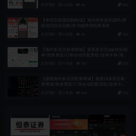
USDT/BTC支付及精准卡单控制、抢单商城
投资理财
4 月前
66
200
【单语言拼团回购商城】海外拼单返利源码/拼
团成功自动回购/多功能跨境电商系统
投资理财
4 月前
35
100
【海外多语言抢单商城】最新多语言app优化刷
单/抢单系统/订单自动匹配系统/连单卡单/海外
源码
投资理财
9 月前
347
100
【最新海外多语言抢单商城】最新UI多语言刷
单商城/抢单系统/订单自动匹配系统/连单卡单/
海外源码
投资理财
1 年前
426
150