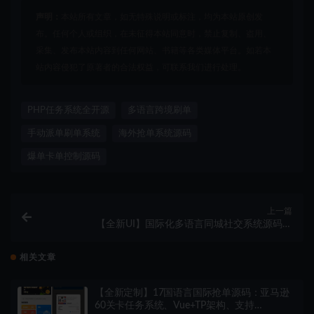
声明：
本站所有文章，如无特殊说明或标注，均为本站原创发
布。任何个人或组织，在未征得本站同意时，禁止复制、盗用、
采集、发布本站内容到任何网站、书籍等各类媒体平台。如若本
站内容侵犯了原著者的合法权益，可联系我们进行处理。
PHP任务系统全开源
多语言跨境刷单
手动派单刷单系统
海外抢单系统源码
爆单卡单控制源码
上一篇
【全新UI】国际化多语言同城社交系统源码：
Vue+ThinkPHP 高性能架构、支持精准风控管理、全开
源带数据
相关文章
【全新定制】17国语言国际抢单源码：亚马逊
60关卡任务系统、Vue+TP架构、支持