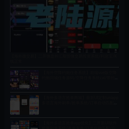
【海外微交易】二开微盘外汇期货微交易投资系统/利息宝/K
线正常
【海外空降约炮任务系统】前端vue版空降
约炮同城任务源码/空降任务系统cai/带控完
美运营/多语言/全开源
【海外多语言抢单商城】最新UI定制uniapp
多语言海外刷单/抢单系统/订单自动匹配系
统/连单卡单/余额宝/海外源码
【海外多语言抢单app优化】二开新UI软件
抢单刷单系统/连单卡单/订单自动匹配/四