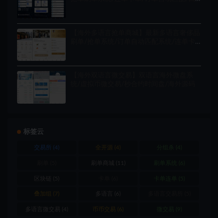
国语言/海外源码
【海外多语言抢单商城】最新多语言奢侈品
刷单/抢单系统/订单自动匹配系统/连单卡
单/海外源码
【海外双语言微交易】双语言海外微盘系
统/虚拟币微交易/秒合约时间盘/海外源码
标签云
交易所
(4)
全开源
(4)
分组杀
(4)
刷单
(5)
刷单商城
(11)
刷单系统
(6)
区块链
(5)
卡单
(6)
卡单连单
(5)
叠加组
(7)
多语言
(6)
多语言交易所
(5)
多语言微交易
(4)
币币交易
(6)
微交易
(9)