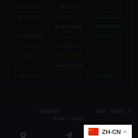
抢单系统
(11)
控制开奖
(4)
时间盘
(6)
海外交易所
(8)
海外刷单
(6)
海外刷单源码
(4)
海外商城
(4)
海外多语言微交易
海外多语言抢单商
(8)
城
(4)
海外微交易
(10)
海外微盘
(6)
海外微盘系统
(4)
海外游戏
(5)
海外源码
(18)
海外理财
(5)
秒合约
(12)
竞猜下注游戏
(5)
虚拟币
(5)
订单自动匹配
(11)
订单自动匹配系统
连单
(4)
(12)
连单卡单
(10)
锁仓挖矿
(5)
预设开奖
(4)
Copyright © 2021
老陆精品源码
- All rights reserved
v8科技
只做精品，全
部亲测，运营级别
ZH-CN