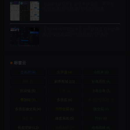
【Bbank交易所】多语言交易所二开平台
币/矿机系统/分析师/币币合约交易
【海外多语言微交易】运营版微盘期货交易
系统/微交易源码/代理后台/用户风控
标签云
交易所
(4)
全开源
(4)
分组杀
(4)
刷单
(5)
刷单商城
(11)
刷单系统
(6)
区块链
(5)
卡单
(6)
卡单连单
(5)
叠加组
(7)
多语言
(6)
多语言交易所
(5)
多语言微交易
(4)
币币交易
(6)
微交易
(9)
微盘
(9)
微盘系统
(5)
打针
(6)
投资理财
(12)
抢单刷单
(9)
抢单商城
(4)