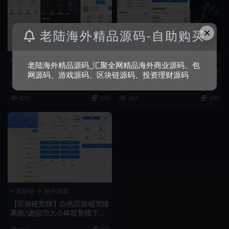
×
老陆海外精品源码-自助购买
区块链
区块链
老陆海外精品源码_汇聚全网精品海外商业源码、包
【Bbank交易所】多语言交易所
【海外交易所】新版UI多语言交
网源码、游戏源码、区块链源码、投资理财源码
二开平台币/矿机系统/分析师/
易所/锁仓挖矿/币币秒合约交易
币币合约交易
所/全开源/区块链/老路海外搭
829
150
261
100
建部署源码
区块链
海外游戏
【区块链竞猜】白色区块链竞猜
系统/虚拟币大小单双竞猜下
注/USDT充值