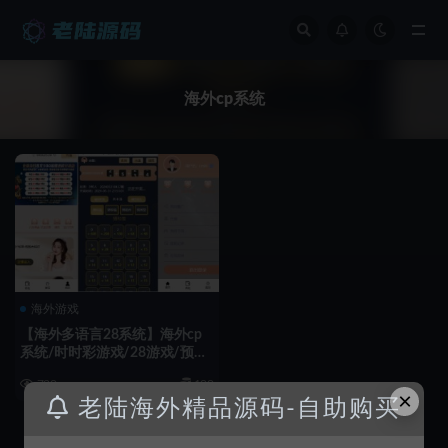
全部
海外cp系统
海外游戏
【海外多语言28系统】海外cp
系统/时时彩游戏/28游戏/预设
开奖/28竞猜源码/批量预设开
720
100
奖/海外源码
×
老陆海外精品源码-自助购买