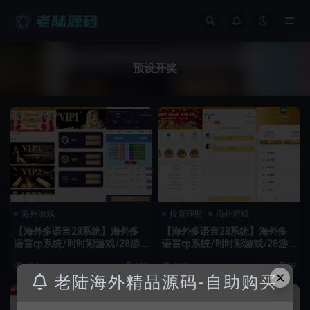
全部
预设开奖
海外游戏
投资理财
海外游戏
【海外多语言28系统】海外多
【海外多语言28系统】海外多
语言cp系统/时时彩游戏/28游
语言cp系统/时时彩游戏/28游
戏/预设开奖/28竞猜源码/批量
戏/预设开奖
410
100
262
99
预设开奖/海外源码
×
老陆海外精品源码-自助购买