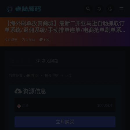
全部
【海外刷单投资商城】最新二开亚马逊自动抓取订
单系统/返佣系统/手动排单连单/电商抢单刷单系
统/老陆海外源码
投资理财
3 年前
100
详情介绍
常见问题
当前位置：
首页
投资理财
正文
资源信息
普通
100USDT
立即购买