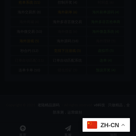
抢单系统
(11)
控制开奖
(4)
时间盘
(6)
海外交易所
(8)
海外刷单
(6)
海外刷单源码
(4)
海外商城
(4)
海外多语言微交易
海外多语言抢单商
(8)
城
(4)
海外微交易
(10)
海外微盘
(6)
海外微盘系统
(4)
海外游戏
(5)
海外源码
(18)
海外理财
(5)
秒合约
(12)
竞猜下注游戏
(5)
虚拟币
(5)
订单自动匹配
(11)
订单自动匹配系统
连单
(4)
(12)
连单卡单
(10)
锁仓挖矿
(5)
预设开奖
(4)
Copyright © 2021
老陆精品源码
- All rights reserved
v8科技
只做精品，全
部亲测，运营级别
ZH-CN
首页
客服
顶部