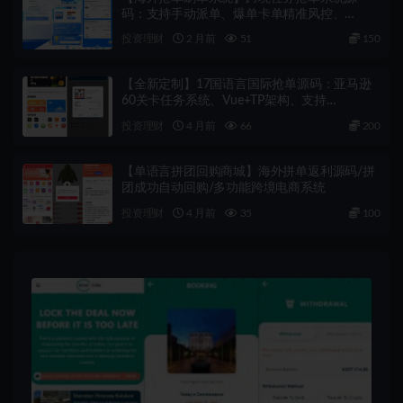
码：支持手动派单、爆单卡单精准风控、
Vue+PHP架构带完整教程
投资理财
2 月前
51
150
【全新定制】17国语言国际抢单源码：亚马逊
60关卡任务系统、Vue+TP架构、支持
USDT/BTC支付及精准卡单控制、抢单商城
投资理财
4 月前
66
200
【单语言拼团回购商城】海外拼单返利源码/拼
团成功自动回购/多功能跨境电商系统
投资理财
4 月前
35
100