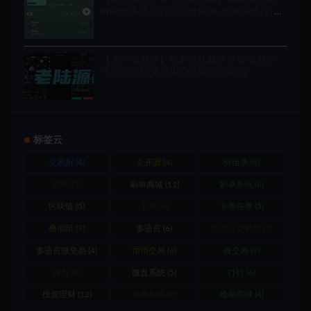
uniapp多语言音乐海外刷单/抢单系统/订单
自动匹配系统/音乐刷单/海外源码
【海外交易所】全新优化版区块链交易所/
币币秒合约交易/IEO认购/质押挖矿
标签云
交易所
(4)
全开源
(4)
分组杀
(4)
刷单
(5)
刷单商城
(11)
刷单系统
(6)
区块链
(5)
卡单
(6)
卡单连单
(5)
叠加组
(7)
多语言
(6)
多语言交易所
(5)
多语言微交易
(4)
币币交易
(6)
微交易
(9)
微盘
(9)
微盘系统
(5)
打针
(6)
投资理财
(12)
抢单刷单
(9)
抢单商城
(4)