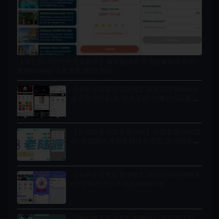
【海外新UI带评价酒店刷单】最新版海外酒店抢单刷单系统/
前端uinapp/卡单连单/海外源码
【海外多语言抢单商城】最新UI定制tiktok
多语言海外刷单/抢单系统/订单自动匹配系
统/连单卡单/海外源码
【运营版多语言客服系统】在线客服系统源
码/外贸聊天通讯带翻译多语言/支持网页
安/卓苹果打包封装APP
【海外多语言投资理财】阿拉伯海外理财系
统/理财投资众筹系统/前端vue
【海外多语言音乐抢单商城】最新UI定制