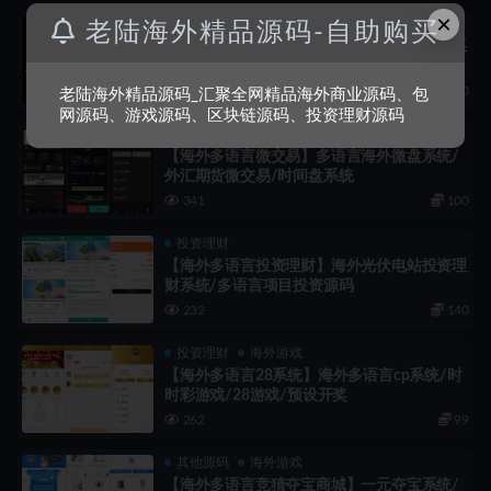
×
投资理财
老陆海外精品源码-自助购买
【海外多语言商城刷单】全新UI多语言抢单系
统/抢单刷单源码/订单自动匹配系统
367
110
老陆海外精品源码_汇聚全网精品海外商业源码、包
网源码、游戏源码、区块链源码、投资理财源码
区块链
【海外多语言微交易】多语言海外微盘系统/
外汇期货微交易/时间盘系统
341
100
投资理财
【海外多语言投资理财】海外光伏电站投资理
财系统/多语言项目投资源码
232
140
投资理财
海外游戏
【海外多语言28系统】海外多语言cp系统/时
时彩游戏/28游戏/预设开奖
262
99
其他源码
海外游戏
【海外多语言竞猜夺宝商城】一元夺宝系统/