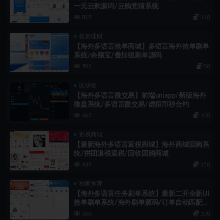
一元云购源码/云购竞猜系统
818
110
投资理财
【海外多语言抢单商城】多语言海外抢单刷单
系统/余额宝/叠加组刷单源码
502
80
区块链
【海外多语言微交易】前端uniapp/新版海外
微盘系统/多语言微交易/虚拟币秒合约
467
100
影视商城
【最新海外多语言返税商城】海外商城回购系
统/拼团退税返税/回收团购商城
439
150
独家推荐
【海外多语言任务刷单系统】最新二开全新UI
抢单刷单系统/海外刷单源码/订单自动匹配/
分组杀
500
500