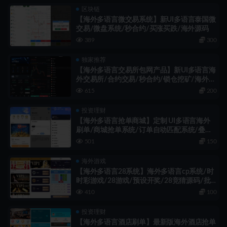
区块链
【海外多语言微交易系统】新UI多语言泰国微
交易/微盘系统/秒合约/买涨买跌/海外源码
389
300
独家推荐
【海外多语言交易所包网产品】新UI多语言海
外交易所/合约交易/秒合约/锁仓挖矿/海外源
码（包网产品）
615
200
投资理财
【海外多语言抢单商城】定制 UI多语言海外
刷单/商城抢单系统/订单自动匹配系统/叠加
组/打针福利单/海外源码
501
150
海外游戏
【海外多语言28系统】海外多语言cp系统/时
时彩游戏/28游戏/预设开奖/28竞猜源码/批
量预设开奖/海外源码
410
100
投资理财
【海外多语言酒店刷单】最新版海外酒店抢单