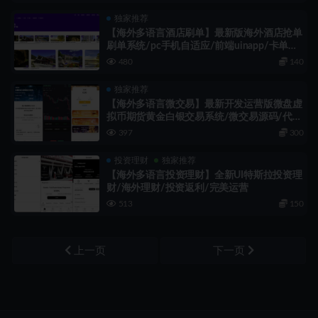
独家推荐
【海外多语言酒店刷单】最新版海外酒店抢单
刷单系统/pc手机自适应/前端uinapp/卡单连
单
480
140
独家推荐
【海外多语言微交易】最新开发运营版微盘虚
拟币期货黄金白银交易系统/微交易源码/代理
后台/用户风控/带pc端
397
300
投资理财
独家推荐
【海外多语言投资理财】全新UI特斯拉投资理
财/海外理财/投资返利/完美运营
513
150
上一页
下一页