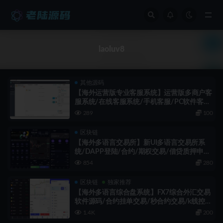
全部
laoluv8
其他源码
【海外运营版专业客服系统】运营版多商户客
服系统/在线客服系统/手机客服/PC软件客服
端/海外源码
289
100
区块链
【海外多语言交易所】新UI多语言交易所系
统/DAPP登陆/合约/期权交易/借贷质押申
购/秒合约/海外源码
854
280
区块链
独家推荐
【海外多语言综合盘系统】FX7综合外汇交易
软件源码/合约挂单交易/秒合约交易/k线控/
海外源码/综合盘交易所/外汇
1.4K
200