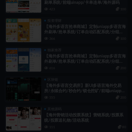
刷单系统/前端uinapp/卡单连单/海外源码
423
100
投资理财
【海外多语言抢单商城】定制uniapp多语言海
外刷单/抢单系统/订单自动匹配系统/分组杀/
连单控/海外源码
366
100
独家推荐
【海外多语言抢单商城】定制uniapp多语言海
外刷单/抢单系统/订单自动匹配系统/分组杀/
连单控/海外源码
616
200
区块链
【海外多语言交易所】新UI多语言海外交易
所/永续合约/秒合约/锁仓挖矿/前端uniapp/
海外源码
555
200
其他源码
【海外营销活动投票系统】营销系统/投票系
统/投票送礼物/活动系统
111
80