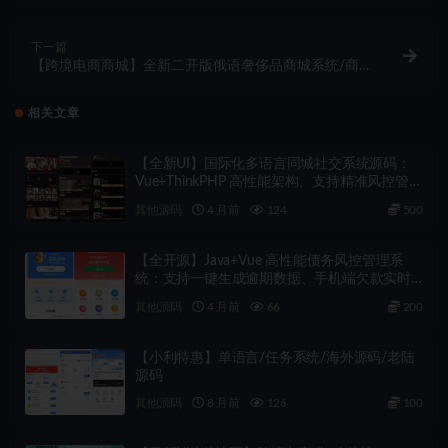
统/抢单刷单源码/订单自动匹配系统/前端uinapp
下一篇
【跨境电商商城】全新二开版俄语奢侈品商城系统/商
品在线回收回购
相关文章
【全新UI】国际化多语言同城社交系统源码：
Vue+ThinkPHP 高性能架构、支持精准风控管
理、全开源带数据
其他源码
4 月前
124
500
【全开源】Java+Vue 高性能债务风控管理系
统：支持一键生成逾期数据、手机端欠款实时
查询、全套源码带教程
其他源码
4 月前
66
200
【小利特惠】单语言/任务系统/海外源码/老陆
源码
其他源码
8 月前
126
100